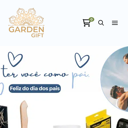
Garden Gift
0
online
+55