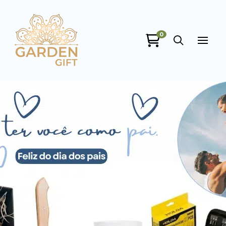
Garden Gift
0
online
+55