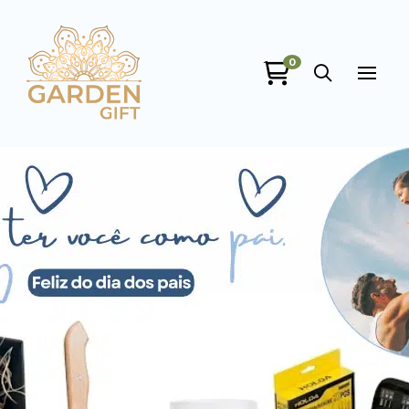
Garden Gift
0
online
+55