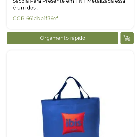
Sacola Para Presente em TNT Metalizada essa
é um dos...
GGB-661dbb1f36ef
Orçamento rápido