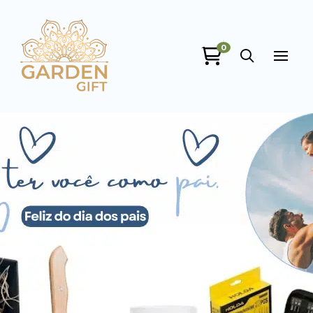
Garden Gift
0
online
+55