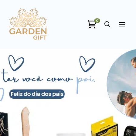
Garden Gift
0
online
+55