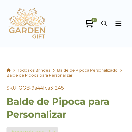
0
Garden Gift
online
Home
Todos os Brindes
Balde de Pipoca Personalizado
Balde de Pipoca para Personalizar
SKU: GGB-9a44fca31248
Balde de Pipoca para
+55
Personalizar
Preço sob consulta