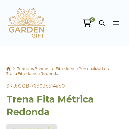
0
Garden Gift
online
Home
Todos os Brindes
Fita Métrica Personalizada
Trena Fita Métrica Redonda
SKU: GGB-76b03b514ab0
Trena Fita Métrica
+55
Redonda
Preço sob consulta