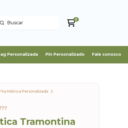
0
Enviar
uscar
ag Personalizada
Pin Personalizado
Fale conosco
Fita Métrica Personalizada
f77
stica Tramontina