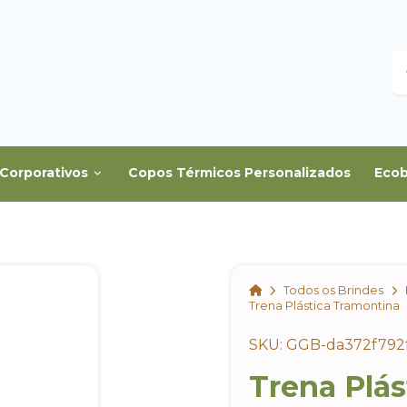
B
Corporativos
Copos Térmicos Personalizados
Ecob
Home
Todos os Brindes
Trena Plástica Tramontina
SKU: GGB-da372f792
Trena Plá