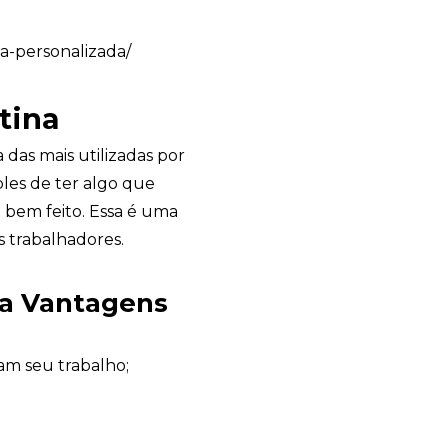
ca-personalizada/
tina
das mais utilizadas por
les de ter algo que
o bem feito. Essa é uma
s trabalhadores.
na Vantagens
Garden Gift
online
mam seu trabalho;