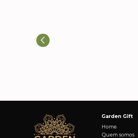
Ricardo T., Head de
Eventos
A qualidade dos produtos e a
atenção aos detalhes nos
impressionaram. Nossos cliente
adoraram e já estamos
planejando novos pedidos.
Garden Gift
Home
Quem somos