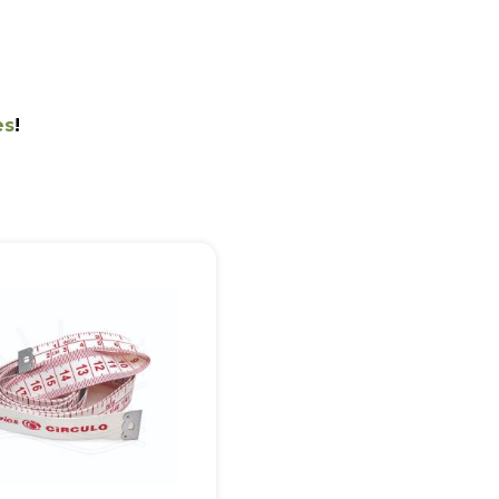
es
!
+55
Eu concordo em receber comunicações.
A nossa empresa está comprometida a proteger e respeitar sua
privacidade, utilizaremos seus dados apenas para fins de
marketing. Você pode alterar suas preferências a qualquer
momento.
Iniciar conversa