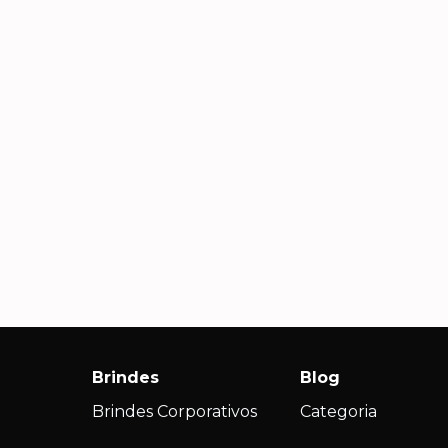
Carla S., Diretora de RH
Andr
Com
Além de brindes lindos e
criativos, recebemos um
Agili
atendimento consultivo que nos
impec
s
ajudou a escolher produtos que
nossa 
realmente fizeram sentido para
ações
nossa campanha.
Brindes
Blog
Brindes Corporativos
Categoria