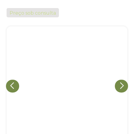
Preço sob consulta
Eu concordo em receber comunicações.
A nossa empresa está comprometida a proteger e respeitar
sua privacidade, utilizaremos seus dados apenas para fins
de marketing. Você pode alterar suas preferências a
qualquer momento.
Iniciar conversa