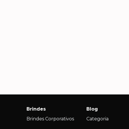
Carla S., Diretora de RH
Andr
Com
Além de brindes lindos e
criativos, recebemos um
Agili
atendimento consultivo que nos
impec
s
ajudou a escolher produtos que
nossa 
realmente fizeram sentido para
ações
nossa campanha.
Brindes
Blog
Brindes Corporativos
Categoria