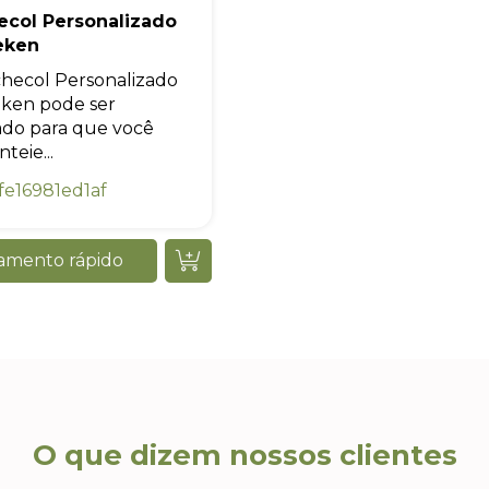
ecol Personalizado
eken
hecol Personalizado
ken pode ser
zado para que você
teie...
e16981ed1af
amento rápido
O que dizem nossos clientes