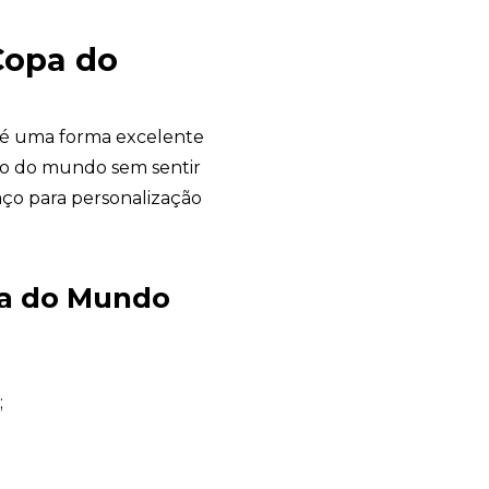
Copa do
é uma forma excelente
o do mundo sem sentir
aço para personalização
pa do Mundo
Garden Gift
online
;