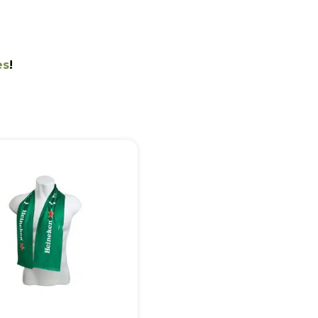
es
!
+55
Eu concordo em receber comunicações.
A nossa empresa está comprometida a proteger e respeitar sua
privacidade, utilizaremos seus dados apenas para fins de
marketing. Você pode alterar suas preferências a qualquer
momento.
Iniciar conversa