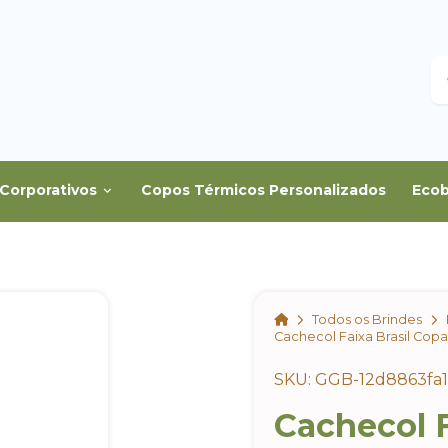
B
Corporativos
Copos Térmicos Personalizados
Ecob
Home
Todos os Brindes
Cachecol Faixa Brasil Cop
SKU: GGB-12d8863fa
Cachecol F