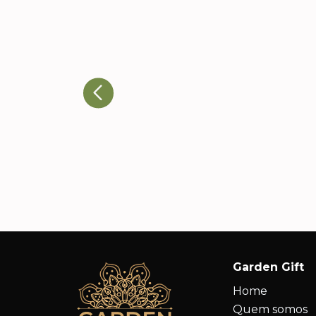
Ricardo T., Head de
Eventos
A qualidade dos produtos e a
atenção aos detalhes nos
impressionaram. Nossos cliente
adoraram e já estamos
planejando novos pedidos.
Garden Gift
Home
Quem somos