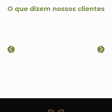
O que dizem nossos clientes
Ca
Ricardo T., Head de
Eventos
Al
A qualidade dos produtos e a
re
atenção aos detalhes nos
co
impressionaram. Nossos clientes
es
adoraram e já estamos planejando
fi
novos pedidos.
ca