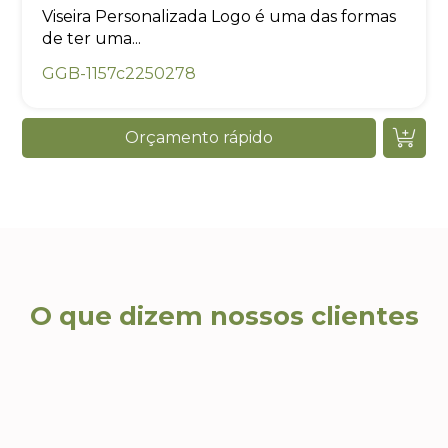
Viseira Personalizada Logo é uma das formas
de ter uma...
GGB-1157c2250278
Orçamento rápido
O que dizem nossos clientes
Ca
Ricardo T., Head de
Eventos