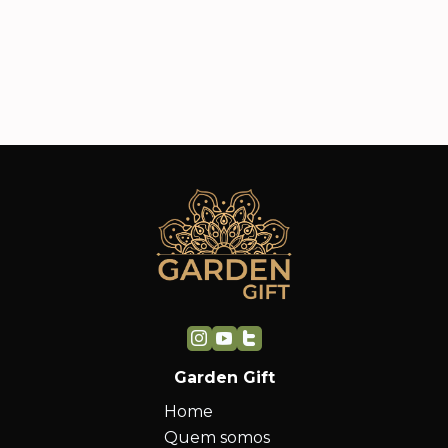
adoraram e já estamos planejando
fi
novos pedidos.
ca
Garden Gift
Home
Quem somos