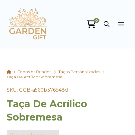
0
Garden Gift
online
Home
Todos os Brindes
Taças Personalizadas
Taça De Acrílico Sobremesa
SKU: GGB-a560b376548d
Taça De Acrílico
+55
Sobremesa
Preço sob consulta