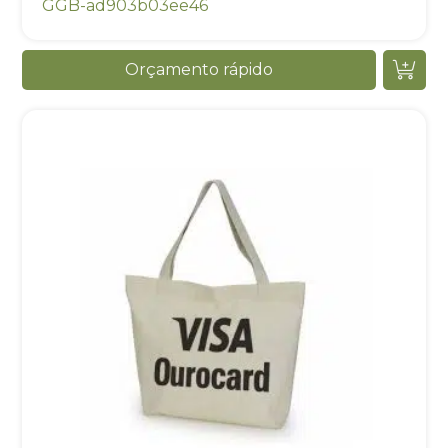
GGB-ad903b03ee46
Orçamento rápido