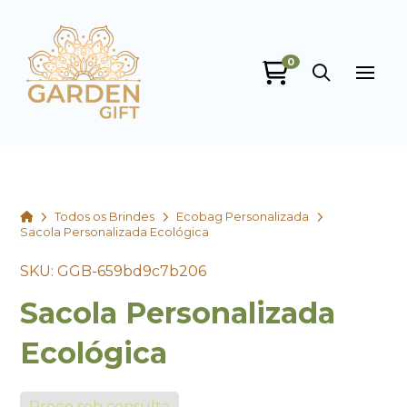
0
Garden Gift
online
Home
Todos os Brindes
Ecobag Personalizada
Sacola Personalizada Ecológica
SKU: GGB-659bd9c7b206
Sacola Personalizada
+55
Ecológica
Preço sob consulta