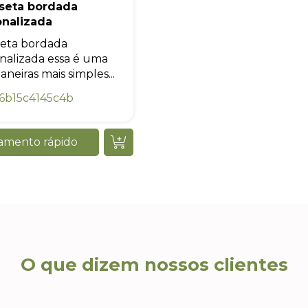
seta bordada
onalizada
eta bordada
nalizada essa é uma
neiras mais simples...
6b15c4145c4b
amento rápido
O que dizem nossos clientes