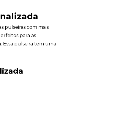
onalizada
s pulseiras com mais
erfeitos para as
. Essa pulseira tem uma
lizada
Garden Gift
online