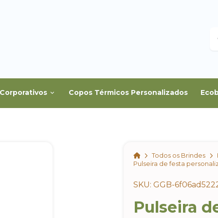
B
Corporativos
Copos Térmicos Personalizados
Ecob
Home
Todos os Brindes
Pulseira de festa personal
SKU: GGB-6f06ad522
Pulseira d