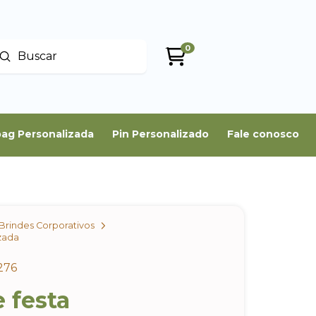
0
Enviar
uscar
ag Personalizada
Pin Personalizado
Fale conosco
Brindes Corporativos
izada
276
e festa