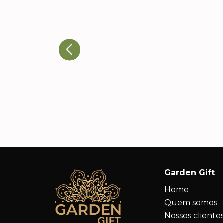
Ricardo T., Head de
Eventos
A qualidade dos produtos e a
atenção aos detalhes nos
impressionaram. Nossos cliente
adoraram e já estamos
planejando novos pedidos.
Garden Gift
Home
Quem somos
Nossos cliente