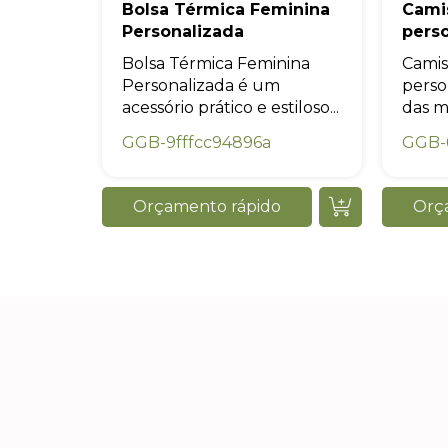
Bolsa Térmica Feminina
Cami
Personalizada
pers
Bolsa Térmica Feminina
Camis
Personalizada é um
perso
acessório prático e estiloso...
das ma
GGB-9fffcc94896a
GGB-
Orçamento rápido
Orç