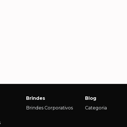
Carla S., Diretora de RH
Andr
Com
Além de brindes lindos e
criativos, recebemos um
Agili
atendimento consultivo que nos
impec
s
ajudou a escolher produtos que
nossa 
realmente fizeram sentido para
ações
nossa campanha.
Brindes
Blog
Brindes Corporativos
Categoria
s