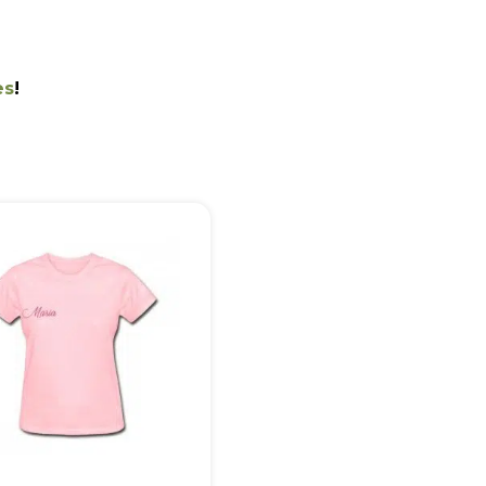
es
!
+55
Eu concordo em receber comunicações.
A nossa empresa está comprometida a proteger e respeitar sua
privacidade, utilizaremos seus dados apenas para fins de
marketing. Você pode alterar suas preferências a qualquer
momento.
Iniciar conversa