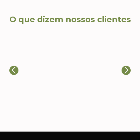
O que dizem nossos clientes
Ca
Ricardo T., Head de
Eventos
Al
A qualidade dos produtos e a
re
atenção aos detalhes nos
co
impressionaram. Nossos clientes
es
adoraram e já estamos planejando
fi
novos pedidos.
ca