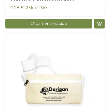
GGB-52231ebf16f0
Orçamento rápido