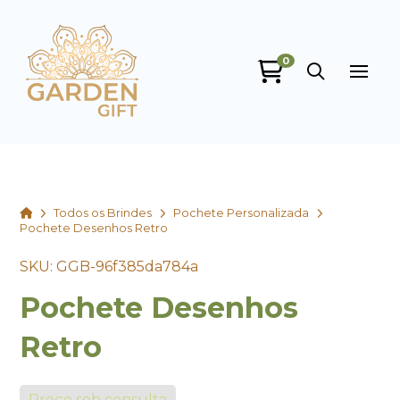
0
Garden Gift
online
Home
Todos os Brindes
Pochete Personalizada
Pochete Desenhos Retro
SKU: GGB-96f385da784a
Pochete Desenhos
+55
Retro
Preço sob consulta