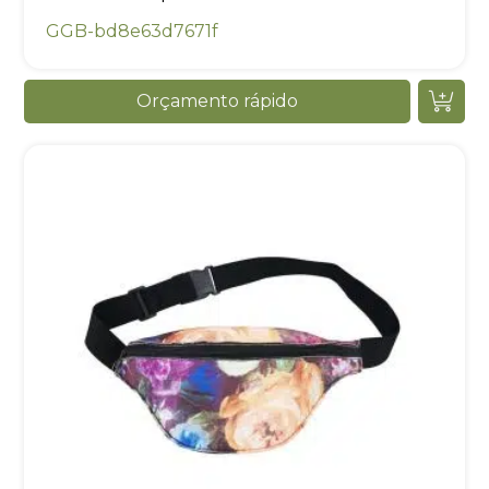
GGB-bd8e63d7671f
Orçamento rápido