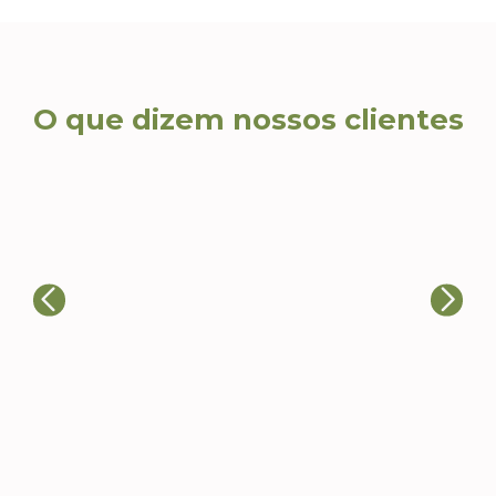
O que dizem nossos clientes
Ca
Ricardo T., Head de
Eventos
Al
A qualidade dos produtos e a
re
atenção aos detalhes nos
co
impressionaram. Nossos clientes
es
adoraram e já estamos planejando
fi
novos pedidos.
ca