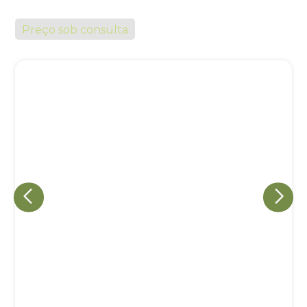
Preço sob consulta
Eu concordo em receber comunicações.
A nossa empresa está comprometida a proteger e respeitar
sua privacidade, utilizaremos seus dados apenas para fins
de marketing. Você pode alterar suas preferências a
qualquer momento.
Iniciar conversa