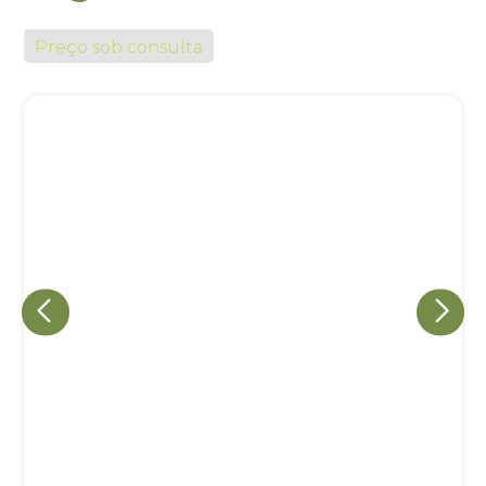
Preço sob consulta
Eu concordo em receber comunicações.
A nossa empresa está comprometida a proteger e respeitar
sua privacidade, utilizaremos seus dados apenas para fins
de marketing. Você pode alterar suas preferências a
qualquer momento.
Iniciar conversa