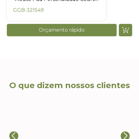
GGB-321549
Orçamento rápido
O que dizem nossos clientes
Ca
Ricardo T., Head de
Eventos
Al
A qualidade dos produtos e a
re