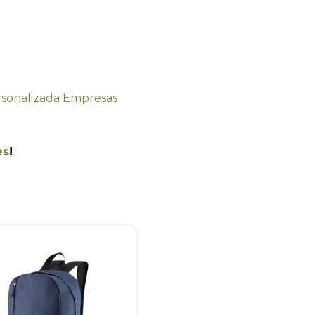
es
!
+55
Eu concordo em receber comunicações.
A nossa empresa está comprometida a proteger e respeitar sua
privacidade, utilizaremos seus dados apenas para fins de
marketing. Você pode alterar suas preferências a qualquer
momento.