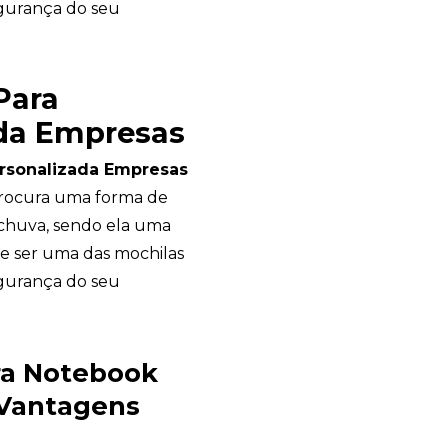
egurança do seu
Para
da Empresas
rsonalizada Empresas
rocura uma forma de
chuva, sendo ela uma
de ser uma das mochilas
egurança do seu
ra Notebook
Garden Gift
 Vantagens
online