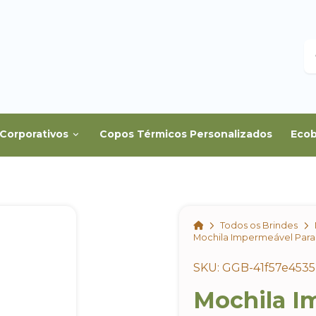
B
Corporativos
Copos Térmicos Personalizados
Ecob
Home
Todos os Brindes
Mochila Impermeável Para
SKU: GGB-41f57e453
Mochila I