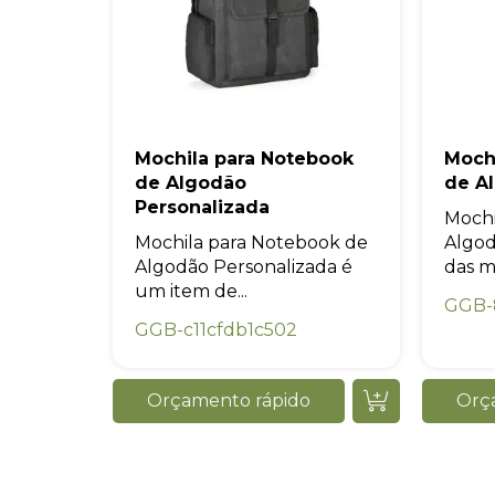
Mochila para Notebook
Moch
de Algodão
de A
Personalizada
Mochi
Mochila para Notebook de
Algo
Algodão Personalizada é
das mo
um item de...
GGB-
GGB-c11cfdb1c502
Orçamento rápido
Orç