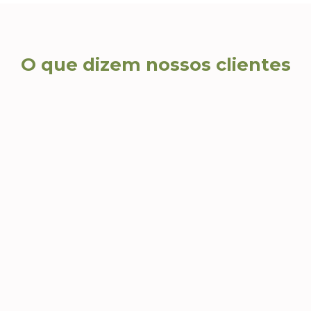
O que dizem nossos clientes
Carla S., Diretora de RH
Andr
Com
Além de brindes lindos e
criativos, recebemos um
Agili
atendimento consultivo que nos
impec
s
ajudou a escolher produtos que
nossa 
realmente fizeram sentido para
ações
nossa campanha.