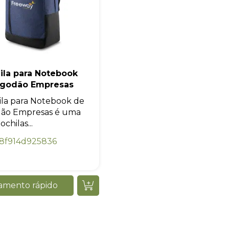
Iniciar conversa
ila para Notebook
lgodão Empresas
la para Notebook de
dão Empresas é uma
chilas...
8f914d925836
amento rápido