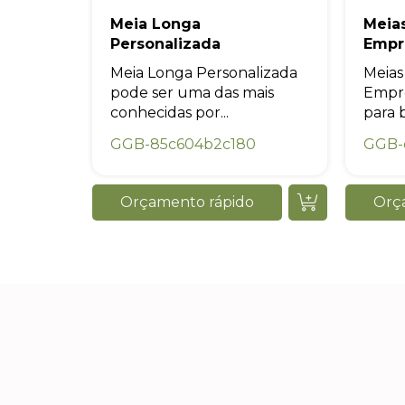
Meia Longa
Meia
Personalizada
Empr
Meia Longa Personalizada
Meias
pode ser uma das mais
Empre
conhecidas por...
para b
GGB-85c604b2c180
GGB-
Orçamento rápido
Orç