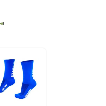
es
!
+55
Eu concordo em receber comunicações.
A nossa empresa está comprometida a proteger e respeitar sua
privacidade, utilizaremos seus dados apenas para fins de
marketing. Você pode alterar suas preferências a qualquer
momento.
Iniciar conversa