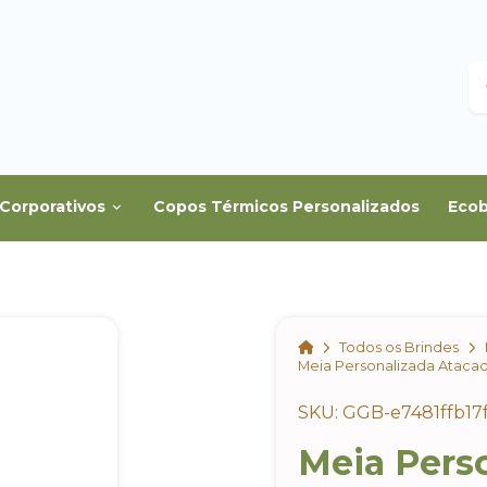
B
Corporativos
Copos Térmicos Personalizados
Ecob
Home
Todos os Brindes
Meia Personalizada Ataca
SKU: GGB-e7481ffb17
Meia Pers