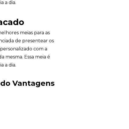
a a dia.
tacado
elhores meias para as
ciada de presentear os
 personalizado com a
 da mesma. Essa meia é
a a dia.
ado Vantagens
Garden Gift
online