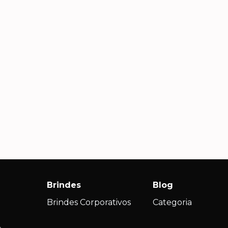
Carla S., Diretora de RH
Andr
Com
Além de brindes lindos e
criativos, recebemos um
Agili
atendimento consultivo que nos
impec
s
ajudou a escolher produtos que
nossa 
realmente fizeram sentido para
ações
nossa campanha.
Brindes
Blog
Brindes Corporativos
Categoria