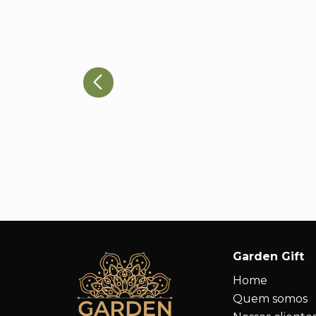
Ricardo T., Head de
Eventos
A qualidade dos produtos e a
atenção aos detalhes nos
impressionaram. Nossos cliente
adoraram e já estamos
planejando novos pedidos.
Garden Gift
Home
Quem somos