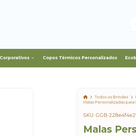
B
Corporativos
Copos Térmicos Personalizados
Ecob
Home
Todos os Brindes
Malas Personalizadas para
SKU: GGB-228e4f4e2
Malas Pers