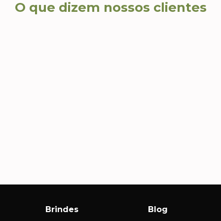
O que dizem nossos clientes
Carla S., Diretora de RH
Andr
Com
Além de brindes lindos e
criativos, recebemos um
Agili
atendimento consultivo que nos
impec
s
ajudou a escolher produtos que
nossa 
realmente fizeram sentido para
ações
nossa campanha.
Brindes
Blog