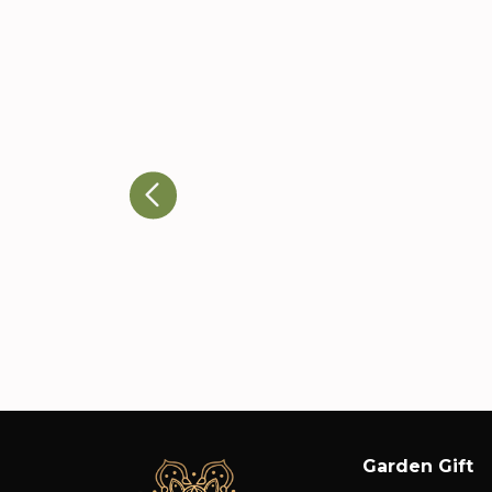
Ricardo T., Head de
Eventos
A qualidade dos produtos e a
atenção aos detalhes nos
impressionaram. Nossos cliente
adoraram e já estamos
planejando novos pedidos.
Garden Gift