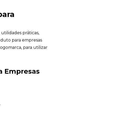
para
utilidades práticas,
roduto para empresas
logomarca, para utilizar
ra Empresas
Garden Gift
online
.