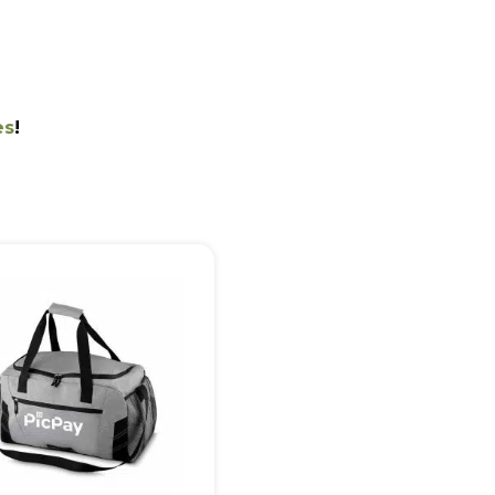
es
!
+55
Eu concordo em receber comunicações.
A nossa empresa está comprometida a proteger e respeitar sua
privacidade, utilizaremos seus dados apenas para fins de
marketing. Você pode alterar suas preferências a qualquer
momento.
Iniciar conversa