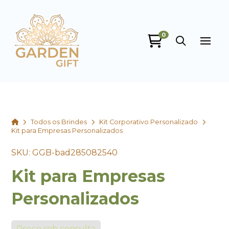
0
Garden Gift
online
Home
Todos os Brindes
Kit Corporativo Personalizado
Kit para Empresas Personalizados
SKU: GGB-bad285082540
Kit para Empresas
Personalizados
+55
Preço sob consulta