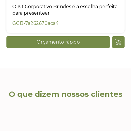
O Kit Corporativo Brindes é a escolha perfeita
para presentear...
GGB-7a262670aca4
Orçamento rápido
O que dizem nossos clientes
Ca
Ricardo T., Head de
Eventos