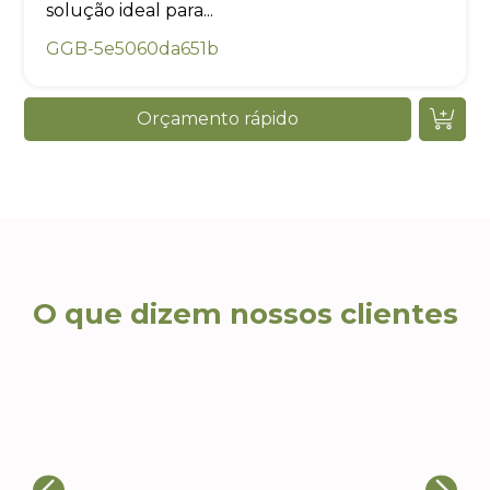
solução ideal para...
GGB-5e5060da651b
Orçamento rápido
O que dizem nossos clientes
Ca
Ricardo T., Head de
Eventos
Al
A qualidade dos produtos e a
re