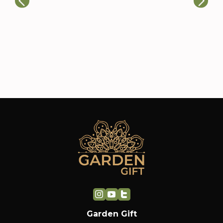
atenção aos detalhes nos
co
impressionaram. Nossos clientes
es
adoraram e já estamos planejando
fi
novos pedidos.
ca
Garden Gift