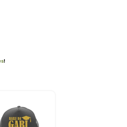
+55
es
!
Eu concordo em receber comunicações.
A nossa empresa está comprometida a proteger e respeitar sua
privacidade, utilizaremos seus dados apenas para fins de
marketing. Você pode alterar suas preferências a qualquer
momento.