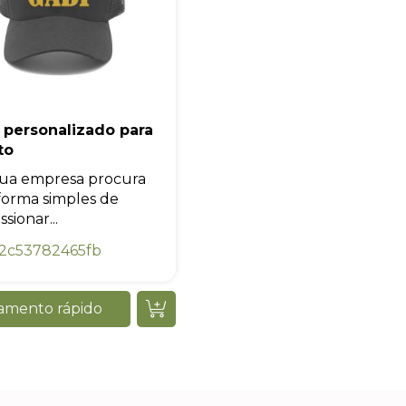
Iniciar conversa
 personalizado para
to
sua empresa procura
orma simples de
sionar...
2c53782465fb
amento rápido