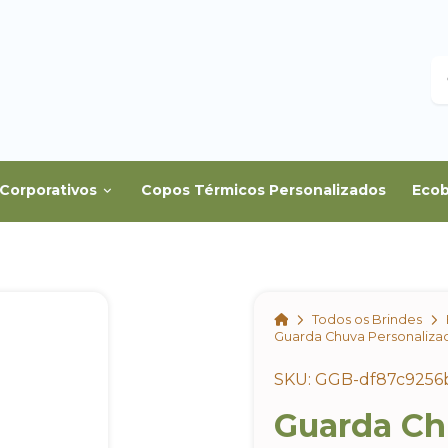
B
Corporativos
Copos Térmicos Personalizados
Ecob
Home
Todos os Brindes
Guarda Chuva Personaliz
SKU: GGB-df87c9256
Guarda Ch