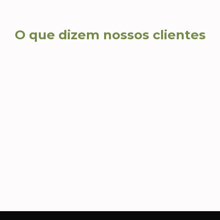
O que dizem nossos clientes
Carla S., Diretora de RH
Andr
Com
Além de brindes lindos e
criativos, recebemos um
Agili
atendimento consultivo que nos
impec
s
ajudou a escolher produtos que
nossa 
realmente fizeram sentido para
ações
nossa campanha.