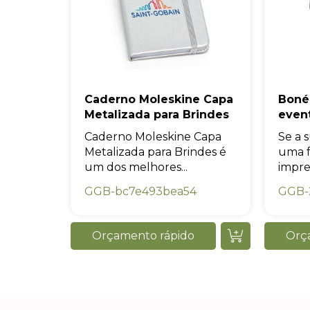
Caderno Moleskine Capa
Boné
Metalizada para Brindes
even
Caderno Moleskine Capa
Se a 
Metalizada para Brindes é
uma f
um dos melhores...
impres
GGB-bc7e493bea54
GGB-
Orçamento rápido
Orç