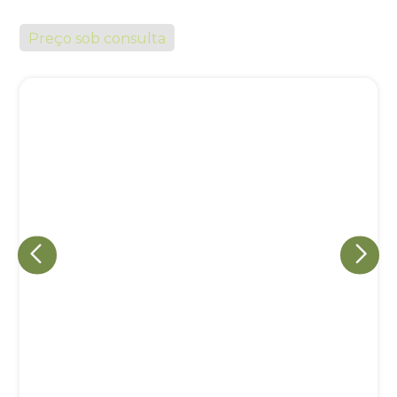
Preço sob consulta
Eu concordo em receber comunicações.
A nossa empresa está comprometida a proteger e respeitar
sua privacidade, utilizaremos seus dados apenas para fins
de marketing. Você pode alterar suas preferências a
qualquer momento.
Iniciar conversa