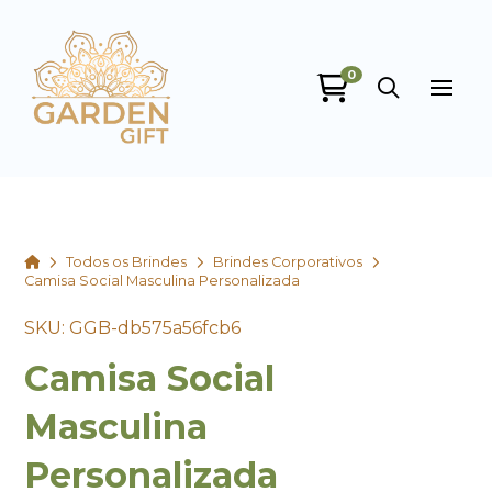
0
Garden Gift
online
Home
Todos os Brindes
Brindes Corporativos
Camisa Social Masculina Personalizada
SKU: GGB-db575a56fcb6
Camisa Social
+55
Masculina
Personalizada