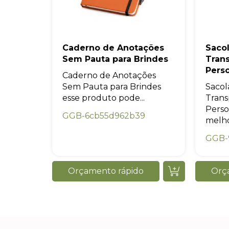
Caderno de Anotações
Sacol
Sem Pauta para Brindes
Tran
Pers
Caderno de Anotações
Sem Pauta para Brindes
Sacol
esse produto pode...
Trans
Perso
GGB-6cb55d962b39
melho
GGB-
Orçamento rápido
Orç