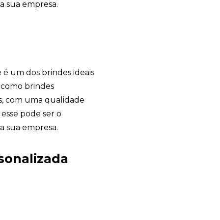
da sua empresa.
 é um dos brindes ideais
s como brindes
des, com uma qualidade
 esse pode ser o
da sua empresa.
rsonalizada
Garden Gift
online