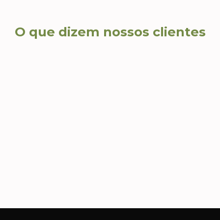
O que dizem nossos clientes
Carla S., Diretora de RH
Andr
Com
Além de brindes lindos e
criativos, recebemos um
Agili
atendimento consultivo que nos
impec
s
ajudou a escolher produtos que
nossa 
realmente fizeram sentido para
ações
nossa campanha.