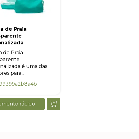
Iniciar conversa
a de Praia
sparente
onalizada
a de Praia
parente
nalizada é uma das
res para...
99399a2b8a4b
amento rápido