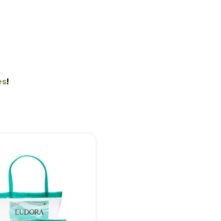
es
!
+55
Eu concordo em receber comunicações.
A nossa empresa está comprometida a proteger e respeitar sua
privacidade, utilizaremos seus dados apenas para fins de
marketing. Você pode alterar suas preferências a qualquer
momento.