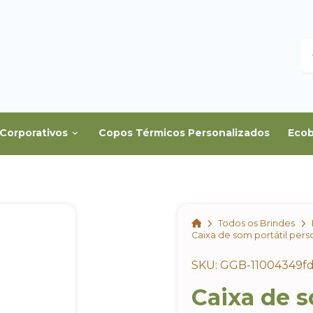
B
Corporativos
Copos Térmicos Personalizados
Ecob
Home
Todos os Brindes
Caixa de som portátil pers
SKU: GGB-11004349fd
Caixa de s