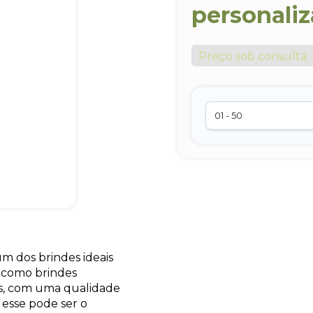
personali
Preço sob consulta
um dos brindes ideais
s como brindes
des, com uma qualidade
 esse pode ser o