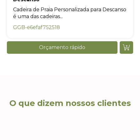
Cadeira de Praia Personalizada para Descanso
é uma das cadeiras...
GGB-e6efaf752518
Orçamento rápido
O que dizem nossos clientes
Ca
Ricardo T., Head de