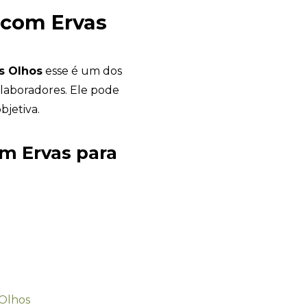
 com Ervas
s Olhos
esse é um dos
olaboradores. Ele pode
bjetiva.
m Ervas para
Garden Gift
online