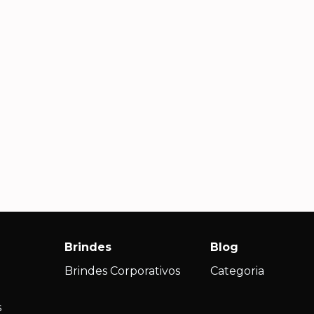
Carla S., Diretora de RH
Andr
Com
Além de brindes lindos e
criativos, recebemos um
Agili
atendimento consultivo que nos
impec
s
ajudou a escolher produtos que
nossa 
realmente fizeram sentido para
ações
nossa campanha.
Brindes
Blog
Brindes Corporativos
Categoria
s