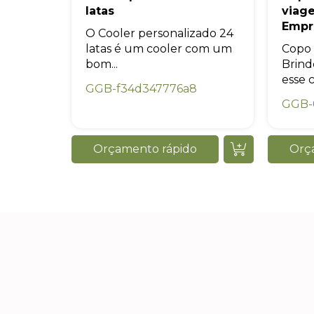
latas
viag
Empr
O Cooler personalizado 24
latas é um cooler com um
Copo 
bom...
Brind
esse c
GGB-f34d347776a8
GGB-
Orçamento rápido
Orç