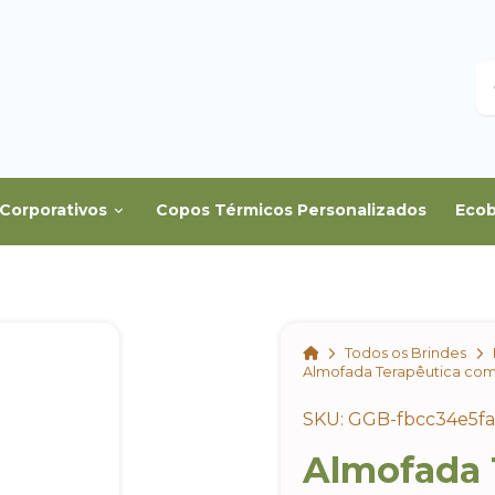
B
Corporativos
Copos Térmicos Personalizados
Ecob
Home
Todos os Brindes
Almofada Terapêutica com 
SKU: GGB-fbcc34e5f
Almofada 