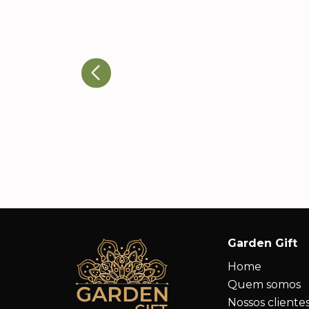
Ricardo T., Head de
Eventos
A qualidade dos produtos e a
atenção aos detalhes nos
impressionaram. Nossos cliente
adoraram e já estamos
planejando novos pedidos.
Garden Gift
Home
Quem somos
Nossos cliente