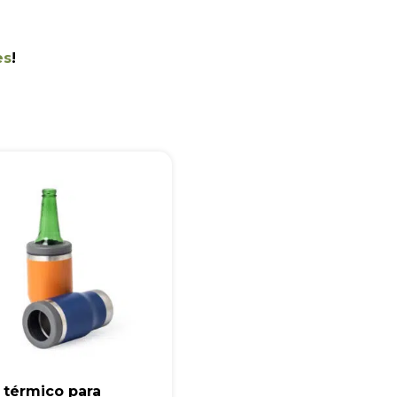
es
!
+55
Eu concordo em receber comunicações.
A nossa empresa está comprometida a proteger e respeitar sua
privacidade, utilizaremos seus dados apenas para fins de
marketing. Você pode alterar suas preferências a qualquer
momento.
Iniciar conversa
 térmico para