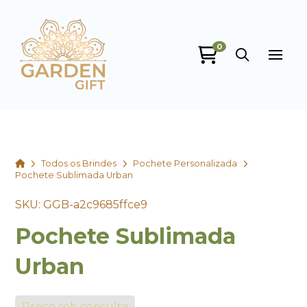
0
Garden Gift
online
Home
Todos os Brindes
Pochete Personalizada
Pochete Sublimada Urban
SKU: GGB-a2c9685ffce9
Pochete Sublimada
+55
Urban
Preço sob consulta